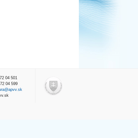
572 04 501
572 04 599
ura@apvv.sk
vv.sk